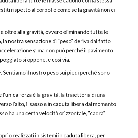
 caduta libera tutte le masse cadono con la stessa
estiti rispetto al corpo) è come se la gravità non ci
 oltre alla gravità, ovvero eliminando tutte le
 la nostra sensazione di "peso" deriva dal fatto
n accelerazione
g
, ma non può perché il pavimento
ppoggiato si oppone, e così via.
e. Sentiamo il nostro peso sui piedi perché sono
unica forza è la gravità, la traiettoria di una
rso l'alto, il sasso e in caduta libera dal momento
asso ha una certa velocità orizzontale, "cadrà"
oprio realizzati in sistemi in caduta libera, per