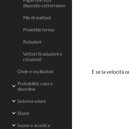
deposito sotterraneo
Pile di mattoni
Proiettile fermo
Rotazioni
Vettori (traslazioni e
rotazioni)
Onde e oscillazioni
E se la velocità o
Probabilità, caos e
disordine
Sistema solare
Storie
Suono e acustica