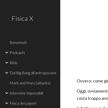
Sk
Fisica X
Benvenuti
Podcasts
Blob
Dal Big Bang all'antropocene
Ovvero: come gir
Mork and Mars (attacks)
Oggi, ovviamente
Interviste impossibili
costa troppo anda
Fisica dei paperi