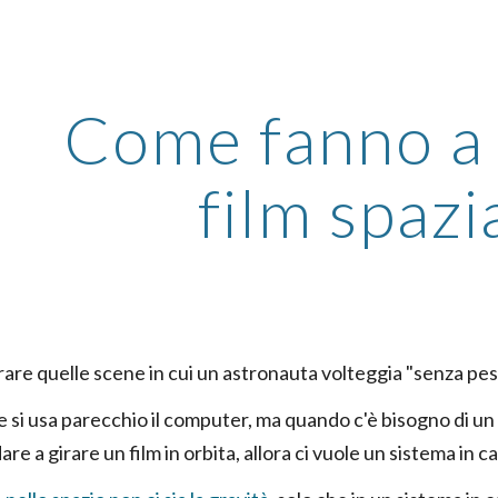
ip to main content
Skip to navigat
Come fanno a g
film spazia
are quelle scene in cui un astronauta volteggia "senza pes
 si usa parecchio il computer, ma quando c'è bisogno di un
re a girare un film in orbita, allora ci vuole un sistema in c