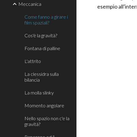
Meccanica
esempio all'inter
Come fanno a girare i
film spaziali?
Cos'è la gravità?
Fontana di palline
L'attrito
La clessidra sulla
bilancia
La molla slinky
Momento angolare
Nello spazio non c'e la
gravità?
Paperone ed il