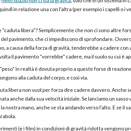
e
nello spazio non ci sia la gravità
, solo che in un sistema in
indi in relazione una con l'altra (per esempio i capelli o i v
 "caduta libera"? Semplicemente che non ci sono altre forse
 del pavimento, che ci impediscono di sprofondare. Ovvero,
po, a causa della forza di gravità, tenderebbe a cadere co
volta il pavimento "vorrebbe" cadere, ma il suolo su cui è a
"peso" in realtà è dovuta proprio a queste forse di reazion
ongono alla caduta del corpo, e così via.
ta libera non vuol per forza dire cadere davvero. Anche se l'
ta anche dalla sua velocità iniziale. Se lanciamo un sasso ve
la nostra mano, anche se sta andando verso l'alto. E se il s
rabola.
erimenti (e i film) in condizioni di gravità ridotta vengono pr