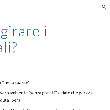
ion
irare i
li?
o" nello spazio?
 vero ambiente "senza gravità", e dato che per ora
aduta libera.