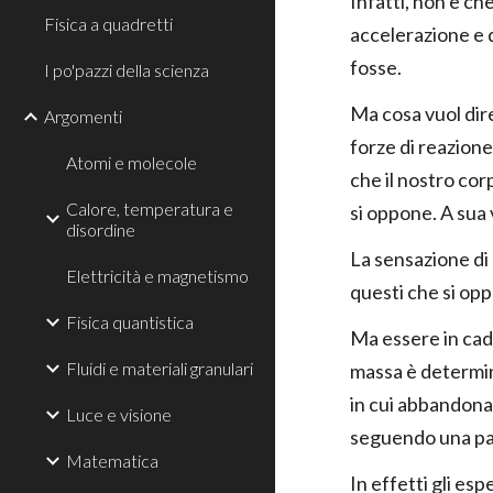
Infatti, non è ch
Fisica a quadretti
accelerazione e qu
fosse.
I po'pazzi della scienza
Ma cosa vuol dire
Argomenti
forze di reazione
Atomi e molecole
che il nostro cor
Calore, temperatura e
si oppone. A sua 
disordine
La sensazione di 
Elettricità e magnetismo
questi che si opp
Fisica quantistica
Ma essere in cadu
Fluidi e materiali granulari
massa è determina
in cui abbandona 
Luce e visione
seguendo una pa
Matematica
In effetti gli esp