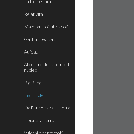
La luce e l'ambra
Relatività
Ma quanto è ubriaco?
Gatti intrecciati
Aufbau!
Al centro dell’atomo: il
nucleo
Big Bang
Fiat nuclei
Dall'Universo alla Terra
Il pianeta Terra
Vulcani e terremoti