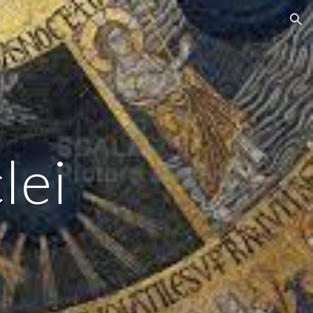
ion
lei