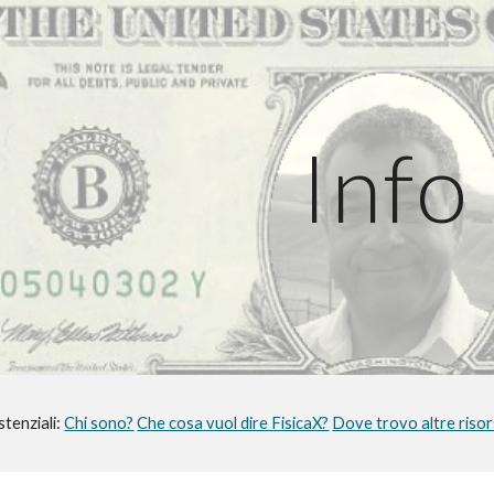
ip to main content
Skip to navigat
Info
tenziali:
Chi sono?
Che cosa vuol dire FisicaX?
Dove trovo altre riso