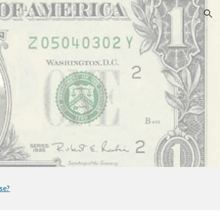
ion
rse?