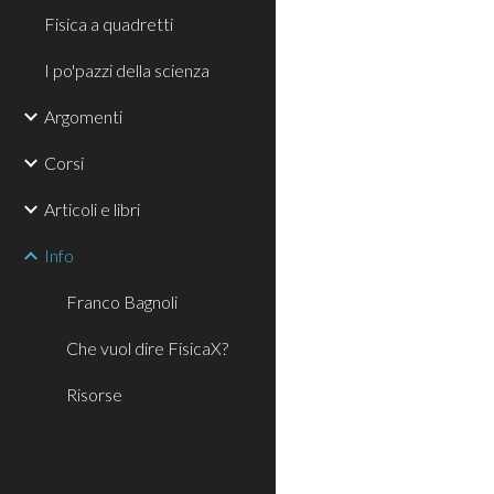
Fisica a quadretti
I po'pazzi della scienza
Argomenti
Corsi
Articoli e libri
Info
Franco Bagnoli
Che vuol dire FisicaX?
Risorse