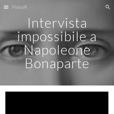
Fisica X
Skip to main content
Skip to navigation
Intervista
impossibile a
Napoleone
Bonaparte