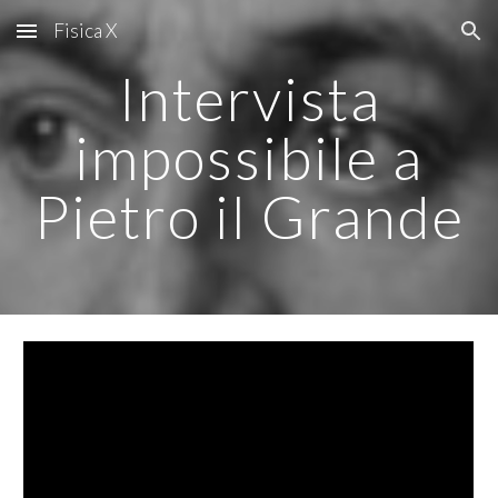
Fisica X
Skip to main content
Skip to navigation
Intervista
impossibile a
Pietro il Grande