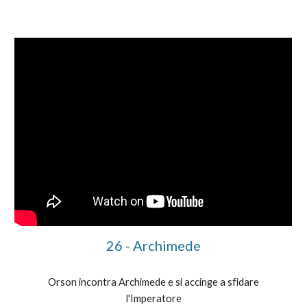
2
6
-
Archimede
Orson incontra Archimede e si accinge a sfidare
l'Imperatore