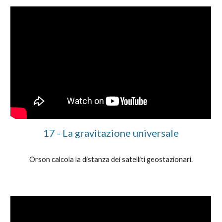
1
7
-
La gravitazione universale
Orson calcola la distanza dei satelliti geostazionari.