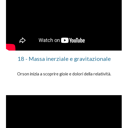
1
8
-
Massa inerziale e gravitazionale
Orson inizia a scoprire gioie e dolori della relatività.