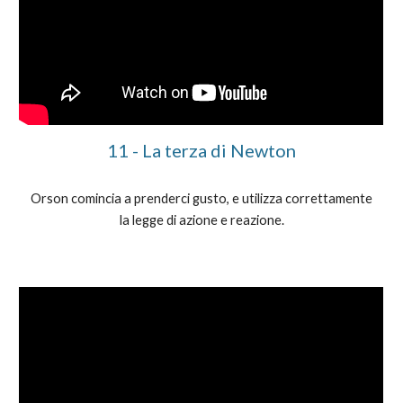
11
- La
terza
di Newton
Orson comincia a prenderci gusto, e utilizza correttamente
la legge di azione e reazione.