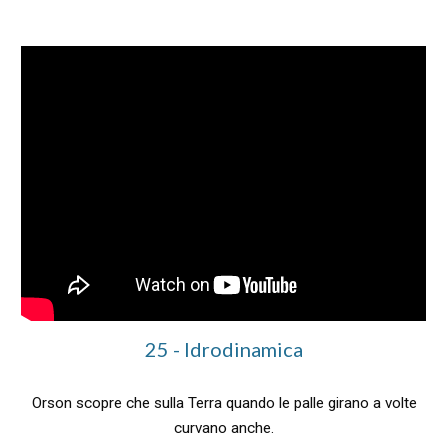
2
5
-
Idrodinamica
Orson scopre che sulla Terra quando le palle girano a volte
curvano anche.