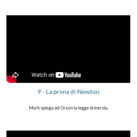
9
-
La prima di Newton
Mork spiega ad Orson la legge di inerzia.