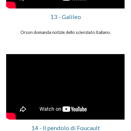
1
3
-
Galileo
Orson domanda notizie dello scienziato italiano.
1
4
-
Il pendolo di Foucault