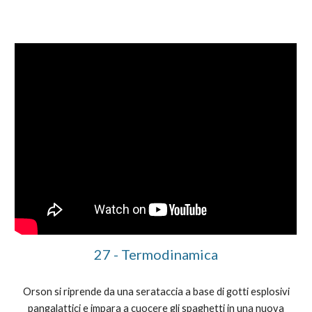
2
7
-
Termodinamica
Orson si riprende da una serataccia a base di gotti esplosivi
pangalattici e impara a cuocere gli spaghetti in una nuova