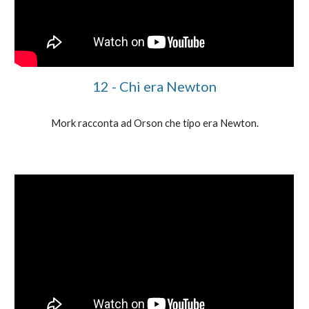
1
2
-
Chi era
Newton
Mork racconta ad Orson che tipo era Newton.