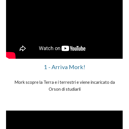
1 - Arriva Mork!
Mork scopre la Terra e i terrestri e viene incaricato da
Orson di studiarli