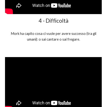
4 - Difficoltà
Mork ha capito cosa ci vuole per avere successo (tra gli
umani): o sai cantare o sai fregare.