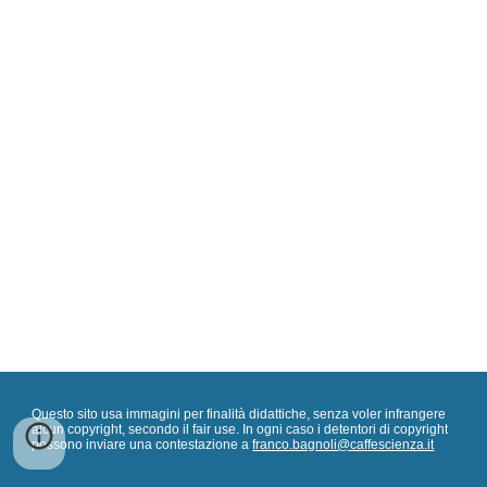
Questo sito usa immagini per finalità didattiche, senza voler infrangere
alcun copyright, secondo il fair use. In ogni caso i detentori di copyright
possono inviare una contestazione a
franco.bagnoli@caffescienza.it