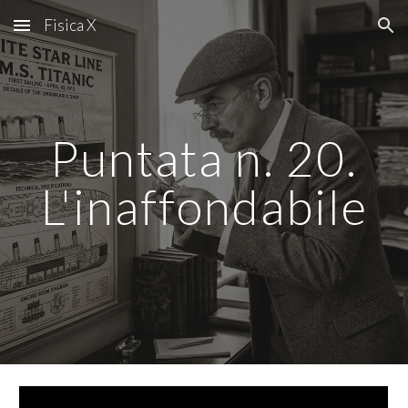
Fisica X
Skip to main content
Skip to navigation
Puntata n.
20
.
L'
inaffondabile