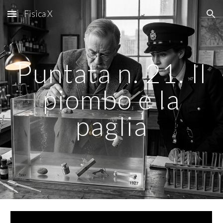
Fisica X
Skip to main content
Skip to navigation
Puntata n. 2
1
.
Il
piombo e la
paglia