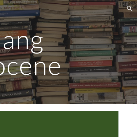
ion
Bang
pocene