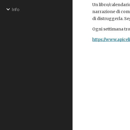
Un libro/calendario
Info
narrazione di come,
di distruggerla. Se
Ogni settimana tr
https://www.apicel