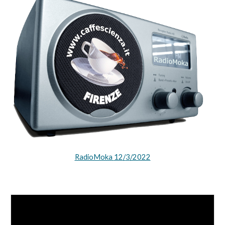
RadioMoka
12
/
3
/2022