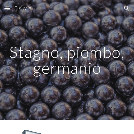
Fisica X
Skip to main content
Skip to navigation
Stagno, piombo,
germanio