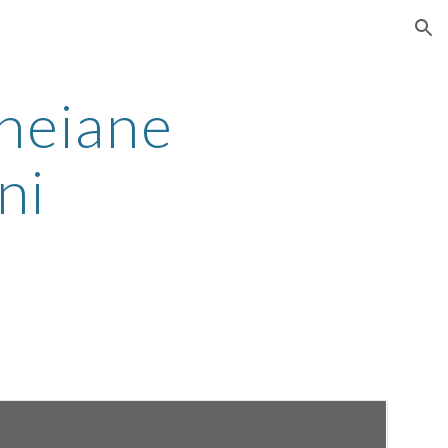
ion
sneiane
ni