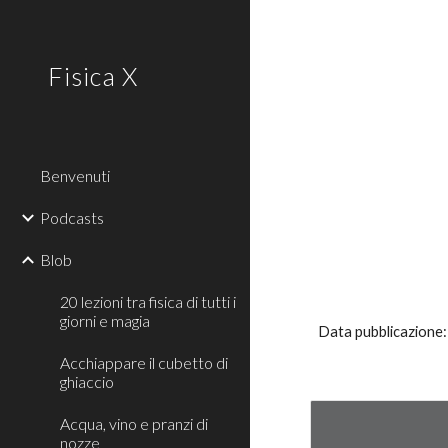
Sk
Fisica X
Benvenuti
Podcasts
Blob
20 lezioni tra fisica di tutti i
giorni e magia
Data pubblicazione
Acchiappare il cubetto di
ghiaccio
Acqua, vino e pranzi di
nozze