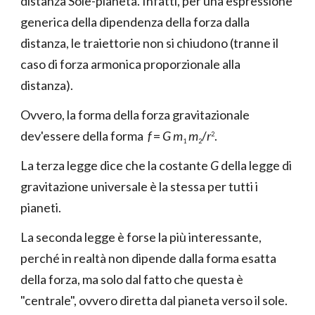
distanza Sole-pianeta.
Infatti, per una espressione
generica della dipendenza della forza dalla
distanza, le traiettorie non si chiudono (tranne il
caso di forza armonica proporzionale alla
distanza).
Ovvero, la forma della forza gravitazionale
dev'essere della forma
f
=
G m
m
/
r
.
2
1
2
La terza legge dice che la costante
G
della legge di
gravitazione universale è la stessa per tutti i
pianeti.
La seconda legge è forse la più interessante,
perché in realtà non dipende dalla forma esatta
della forza, ma solo dal fatto che questa è
"centrale", ovvero diretta dal pianeta verso il sole.