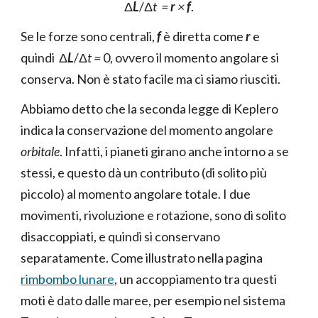
Δ
L
/Δ
t =
r
×
f
.
Se le forze sono centrali,
f
è diretta come
r
e
quindi Δ
L
/Δ
t =
0, ovvero il momento angolare si
conserva. Non è stato facile ma ci siamo riusciti.
Abbiamo detto che la seconda legge di Keplero
indica la conservazione del momento angolare
orbitale
. Infatti, i pianeti girano anche intorno a se
stessi, e questo dà un contributo (di solito più
piccolo) al momento angolare totale. I due
movimenti, rivoluzione e rotazione, sono di solito
disaccoppiati, e quindi si conservano
separatamente. Come illustrato nella pagina
rimbombo lunare
, un accoppiamento tra questi
moti è dato dalle maree, per esempio nel sistema