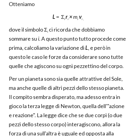
Otteniamo
L
= Σ
r
×
m
v
i
i
i
i
,
dove il simbolo Σ
ci ricorda che dobbiamo
i
sommare su
i
. A questo punto tutto procede come
prima, calcoliamo la variazione di
L
, e però in
questo le caso le forze da considerare sono tutte
quelle che agiscono su ogni pezzettino del corpo.
Per un pianeta sono sia quelle attrattive del Sole,
ma anche quelle di altri pezzi dello stesso pianeta.
Il compito sembra disperato, ma adesso entra in
gioco la terza legge di Newton, quella dell'"azione
e reazione". La legge dice che se due corpi (o due
pezzi dello stesso corpo) interagiscono, allora la
forza di una sull'altra è uguale ed opposta alla