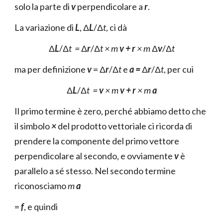
solo la parte di
v
perpendicolare a
r
.
La variazione di
L
, Δ
L
/Δ
t
, ci dà
Δ
L
/Δ
t =
Δ
r
/Δ
t ×
m
v + r
×
m
Δ
v
/Δ
t
ma per definizione
v
= Δ
r
/Δ
t
e
a =
Δ
r
/Δ
t
, per cui
Δ
L
/Δ
t =
v
×
m
v + r
×
m
a
Il primo termine è zero, perché abbiamo detto che
il simbolo
×
del prodotto vettoriale ci ricorda di
prendere la componente del primo vettore
perpendicolare al secondo, e ovviamente
v
è
parallelo a sé stesso. Nel secondo termine
riconosciamo
m
a
=
f
, e quindi