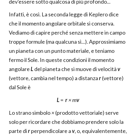
dev'essere sotto qualcosa di più profondo...
Infatti, è così. La seconda legge di Keplero dice
che il momento angolare orbitale si conserva.
Vediamo di capire perché senza mettere in campo
troppe formule (ma qualcuna sì...). Approssimiamo
un pianeta con un punto materiale, e teniamo
fermo il Sole. In queste condizioni il momento
angolare
L
del pianeta che si muove di velocità
v
(vettore, cambia nel tempo) a distanza
r
(vettore)
dal Sole è
L
=
r
× m
v
Lo strano simbolo
×
(prodotto vettoriale)
serve
solo per ricordare che dobbiamo prendere solo la
parte di
r
perpendicolare a
v
, o, equivalentemente,