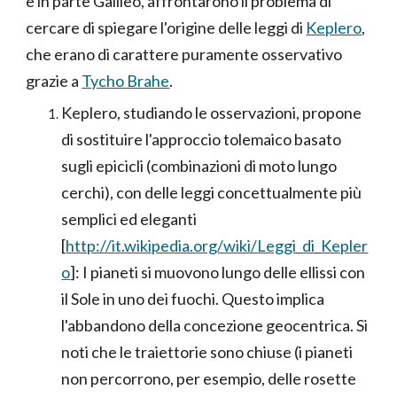
e in parte Galileo, affrontarono il problema di
cercare di spiegare l'origine delle leggi di
Keplero
,
che erano di carattere puramente osservativo
grazie a
Tycho Brahe
.
Keplero, studiando le osservazioni, propone
di sostituire l'approccio tolemaico basato
sugli epicicli (combinazioni di moto lungo
cerchi), con delle leggi concettualmente più
semplici ed eleganti
[
http://it.wikipedia.org/wiki/Leggi_di_Kepler
o
]: I pianeti si muovono lungo delle ellissi con
il Sole in uno dei fuochi. Questo implica
l'abbandono della concezione geocentrica. Si
noti che le traiettorie sono chiuse (i pianeti
non percorrono, per esempio, delle rosette