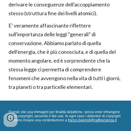
derivare le conseguenze dell'accoppiamento
stesso (struttura fine dei livelli atomici).
E' veramente affascinante riflettere
sull'importanza delle leggi "generali" di
conservazione. Abbiamo parlato di quella
dell'energia, che è più conosciuta, e di quella del
momento angolare, ed è sorprendente che la
stessa legge ci permetta di comprendere
fenomeni che avvengono nella vita di tutti i giorni,
tra pianeti o tra particelle elementari.
Questo sito usa immagini per finalità didattiche, senza voler infrangere
alcun copyright, secondo il fair use. In ogni caso i detentori di copyright
possono inviare una contestazione a
franco.bagnoli@caffescienza.it