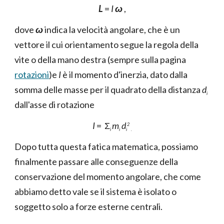
L
=
I
ω
,
dove
ω
indica la velocità angolare, che è un
vettore il cui orientamento segue la regola della
vite o della mano destra (sempre sulla pagina
rotazioni
)e
I
è il momento d'inerzia, dato dalla
somma delle masse per il quadrato della distanza
d
i
dall'asse di rotazione
I
= Σ
m
d
2
i
i
i
.
Dopo tutta questa fatica matematica, possiamo
finalmente passare alle conseguenze della
conservazione del momento angolare, che come
abbiamo detto vale se il sistema è isolato o
soggetto solo a forze esterne centrali.