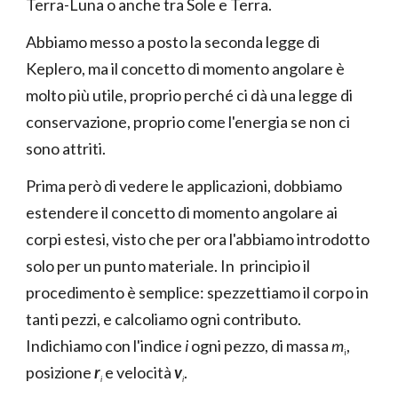
Terra-Luna o anche tra Sole e Terra.
Abbiamo messo a posto la seconda legge di
Keplero, ma il concetto di momento angolare è
molto più utile, proprio perché ci dà una legge di
conservazione, proprio come l'energia se non ci
sono attriti.
Prima però di vedere le applicazioni, dobbiamo
estendere il concetto di momento angolare ai
corpi estesi, visto che per ora l'abbiamo introdotto
solo per un punto materiale. In principio il
procedimento è semplice: spezzettiamo il corpo in
tanti pezzi, e calcoliamo ogni contributo.
Indichiamo con l'indice
i
ogni pezzo, di massa
m
,
i
posizione
r
e velocità
v
.
i
i