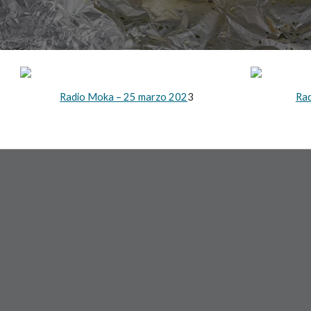
Radio Moka –
25
marzo
202
3
Ra