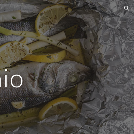
ion
nio