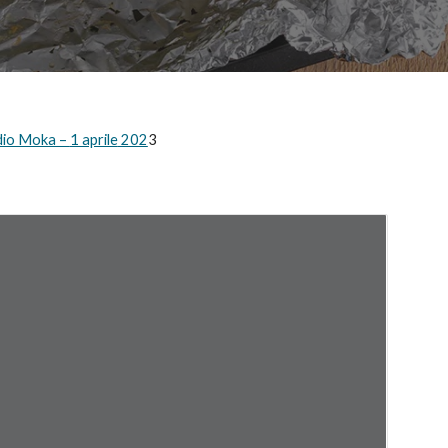
dio Moka –
1 aprile
202
3