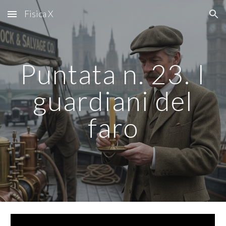
Fisica X
Skip to main content
Skip to navigation
Puntata n. 2
3. I
guardiani del
faro