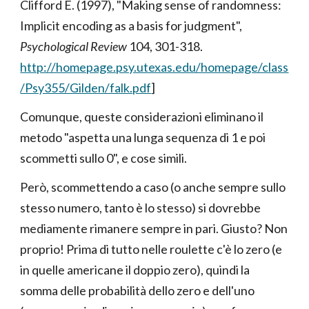
Clifford E. (1997), "Making sense of randomness:
Implicit encoding as a basis for judgment",
Psychological Review
104, 301-318.
http://homepage.psy.utexas.edu/homepage/class
/Psy355/Gilden/falk.pdf
]
Comunque, queste considerazioni eliminano il
metodo "aspetta una lunga sequenza di 1 e poi
scommetti sullo 0", e cose simili.
Però, scommettendo a caso (o anche sempre sullo
stesso numero, tanto è lo stesso) si dovrebbe
mediamente rimanere sempre in pari. Giusto? Non
proprio! Prima di tutto nelle roulette c'è lo zero (e
in quelle americane il doppio zero), quindi la
somma delle probabilità dello zero e dell'uno