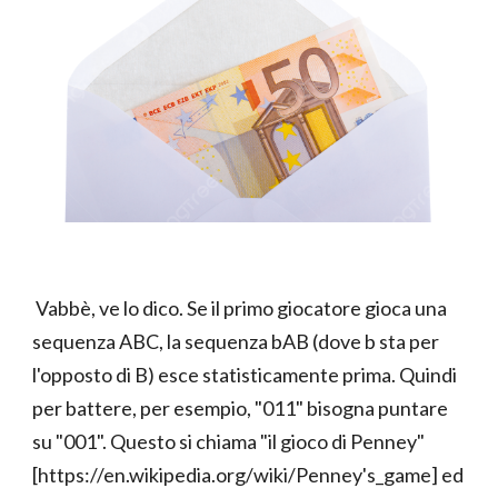
Vabbè, ve lo dico. Se il primo giocatore gioca una
sequenza ABC, la sequenza bAB (dove b sta per
l'opposto di B) esce statisticamente prima. Quindi
per battere, per esempio, "011" bisogna puntare
su "001". Questo si chiama "il gioco di Penney"
[https://en.wikipedia.org/wiki/Penney's_game] ed