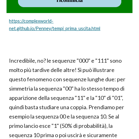
https://complexworld-
net.github.io/Penney/tempi_prima_uscita.html
Incredibile, no? le sequenze "000" e "111" sono
molto più tardive delle altre! Si può illustrare
questo fenomeno con sequenze lunghe due: per
simmetria la sequenza "00" ha lo stesso tempo di
apparizione della sequenza "11" e la "10" di "01",
quindi basta studiare una coppia. Prendiamo per
esempio la sequenza 00 e la sequenza 10. Se al
primo lancio esce "1" (50% di probabilità), la
sequenza 10 prima o poi uscirà e sicuramente